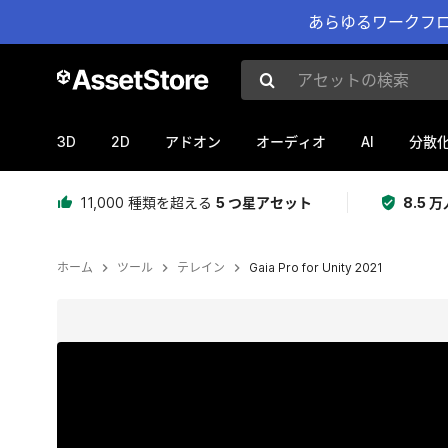
あらゆるワークフロ
アセットの検索
3D
2D
AI
アドオン
オーディオ
分散
11,000 種類を超える
5 つ星アセット
8.5
ホーム
ツール
テレイン
Gaia Pro for Unity 2021
現在のスライド：1 / 9