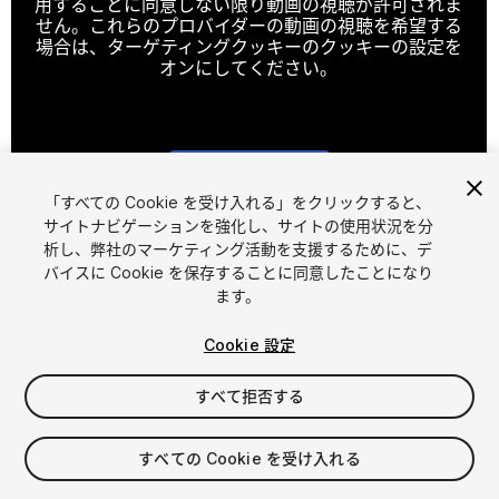
用することに同意しない限り動画の視聴が許可されま
せん。これらのプロバイダーの動画の視聴を希望する
場合は、ターゲティングクッキーのクッキーの設定を
オンにしてください。
クッキーの設定
「すべての Cookie を受け入れる」をクリックすると、
1
/
6
サイトナビゲーションを強化し、サイトの使用状況を分
析し、弊社のマーケティング活動を支援するために、デ
バイスに Cookie を保存することに同意したことになり
ます。
Cookie 設定
FREE
すべて拒否する
32
views
in the past week
すべての Cookie を受け入れる