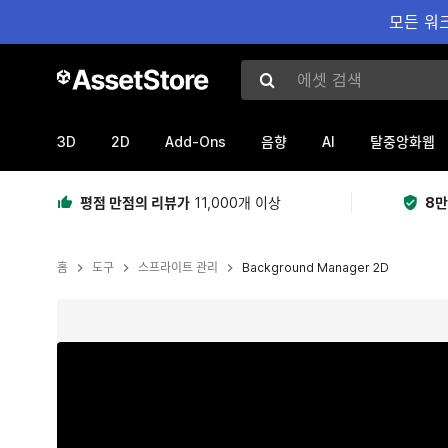
모든 워크
에셋 검색
3D
2D
Add-Ons
AI
음향
탈중앙화웹
평점 만점의 리뷰가
11,000개 이상
8만
홈
도구
스프라이트 관리
Background Manager 2D
현재 슬라이드: 1 / 10