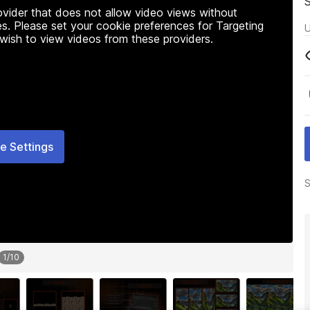
rovider that does not allow video views without
s. Please set your cookie preferences for Targeting
U
 wish to view videos from these providers.
e Settings
S
1
/
10