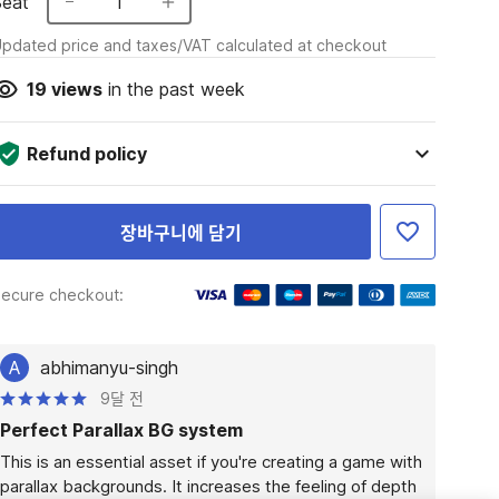
Seat
1
pdated price and taxes/VAT calculated at checkout
19
views
in the past week
Refund policy
장바구니에 담기
ecure checkout:
A
abhimanyu-singh
9달 전
Perfect Parallax BG system
This is an essential asset if you're creating a game with 
parallax backgrounds. It increases the feeling of depth 