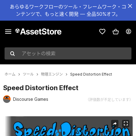
あらゆるワークフローのツール・フレームワーク・コ
ンテンツで、もっと速く開発 — 全品50%オフ。
アセットの検索
ホーム
ツール
物理エンジン
Speed Distortion Effect
Speed Distortion Effect
Discourse Games
（評価数が不足しています）
現在のスライド：1 / 3