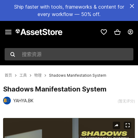
Ship faster with tools, frameworks & content for
every workflow — 50% off.
搜索资源
首页
工具
物理
Shadows Manifestation System
Shadows Manifestation System
YAHYA.BK
(暂无评分)
当前幻灯片：1 / 7