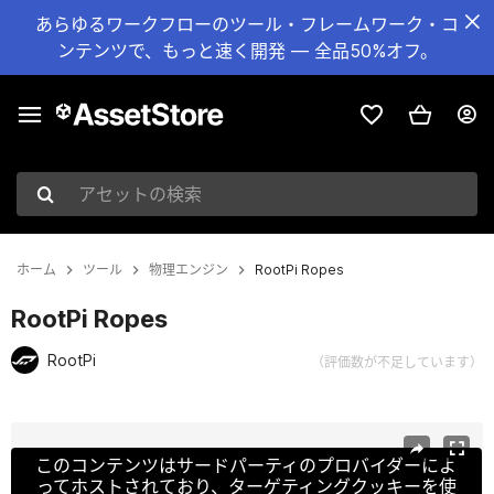
あらゆるワークフローのツール・フレームワーク・コ
ンテンツで、もっと速く開発 — 全品50%オフ。
アセットの検索
ホーム
ツール
物理エンジン
RootPi Ropes
RootPi Ropes
RootPi
（評価数が不足しています）
現在のスライド：1 / 5
このコンテンツはサードパーティのプロバイダーによ
ってホストされており、ターゲティングクッキーを使