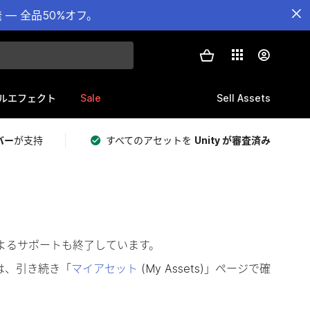
— 全品50%オフ。
Sale
Sell Assets
ルエフェクト
バー
が支持
すべてのアセットを
Unity が審査済み
によるサポートも終了しています。
は、引き続き「
マイアセット
(My Assets)」ページで確