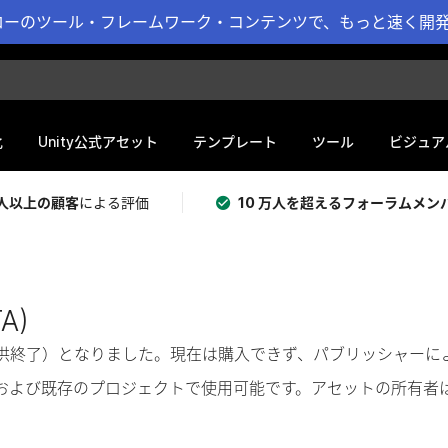
ーのツール・フレームワーク・コンテンツで、もっと速く開発 
化
Unity公式アセット
テンプレート
ツール
ビジュア
 万人以上の顧客
による評価
10 万人を超えるフォーラムメン
TA)
奨（提供終了）となりました。現在は購入できず、パブリッシャー
および既存のプロジェクトで使用可能です。アセットの所有者