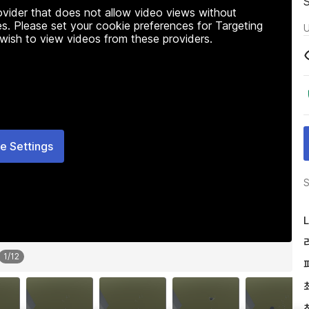
rovider that does not allow video views without
s. Please set your cookie preferences for Targeting
U
 wish to view videos from these providers.
e Settings
S
L
1
/
12