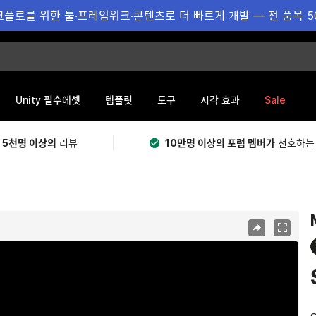
플로를 위한 툴·프레임워크·콘텐츠로 더 빠르게 개발 — 전 품목 5
Sale
Unity 필수에셋
템플릿
도구
시각 효과
 5천명 이상의
리뷰
10만명 이상의 포럼 멤버가
선호하는