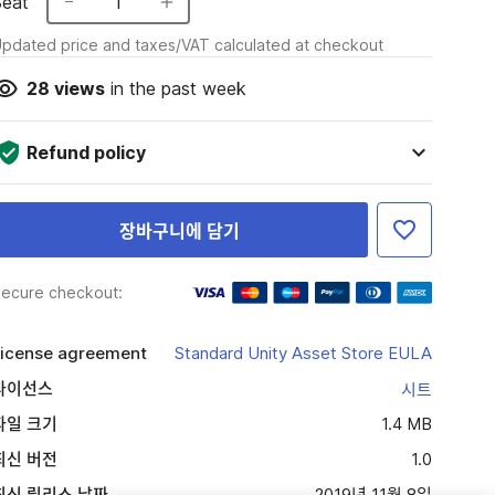
Seat
1
pdated price and taxes/VAT calculated at checkout
28
views
in the past week
Refund policy
장바구니에 담기
ecure checkout:
icense agreement
Standard Unity Asset Store EULA
라이선스
시트
파일 크기
1.4 MB
최신 버전
1.0
최신 릴리스 날짜
2019년 11월 8일