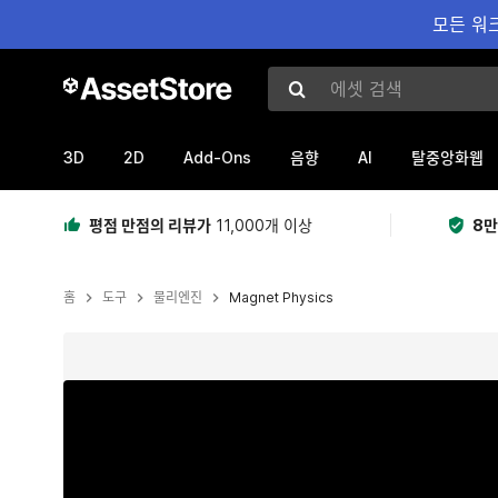
모든 워크
에셋 검색
3D
2D
Add-Ons
AI
음향
탈중앙화웹
평점 만점의 리뷰가
11,000개 이상
8만
홈
도구
물리엔진
Magnet Physics
현재 슬라이드: 1 / 12