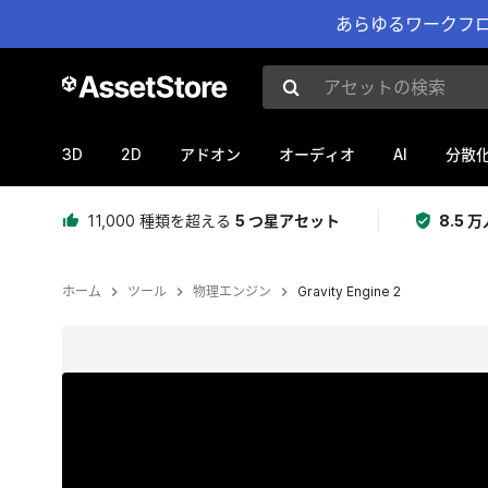
あらゆるワークフロ
アセットの検索
3D
2D
AI
アドオン
オーディオ
分散
11,000 種類を超える
5 つ星アセット
8.5
ホーム
ツール
物理エンジン
Gravity Engine 2
現在のスライド：1 / 6