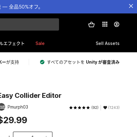
— 全品50%オフ。
Sale
Sell Assets
ルエフェクト
バー
が支持
すべてのアセットを
Unity が審査済み
Easy Collider Editor
Pmurph03
(92)
(1243)
$29.99