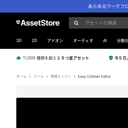
あらゆるワークフロ
アセットの検索
3D
2D
AI
アドオン
オーディオ
分散
11,000 種類を超える
5 つ星アセット
8.5
ホーム
ツール
物理エンジン
Easy Collider Editor
現在のスライド：1 / 14