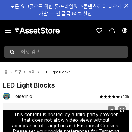
모든 워크플로를 위한 툴·프레임워크·콘텐츠로 더 빠르게
개발 — 전 품목 50% 할인.
에셋 검색
홈
도구
효과
LED Light Blocks
LED Light Blocks
Tomerinio
(9개)
현재 슬라이드: 1 / 5
This content is hosted by a third party provider
that does not allow video views without
acceptance of Targeting and Functional Cookies.
Please set your cookie preferences for Targeting