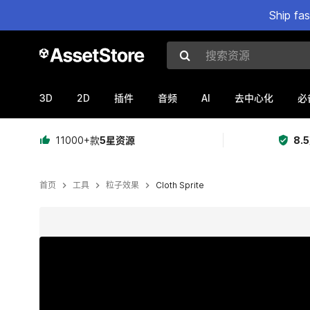
Ship fa
搜索资源
3D
2D
AI
插件
音频
去中心化
必
11000+款
5星资源
8.
首页
工具
粒子效果
Cloth Sprite
当前幻灯片：1 / 3