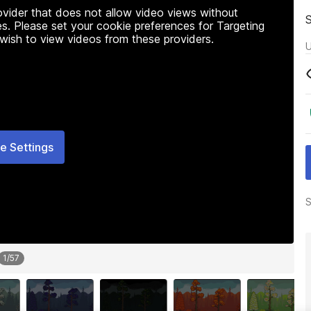
rovider that does not allow video views without
s. Please set your cookie preferences for Targeting
 wish to view videos from these providers.
U
e Settings
S
1
/
57