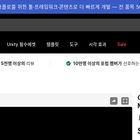
플로를 위한 툴·프레임워크·콘텐츠로 더 빠르게 개발 — 전 품목 5
Sale
Unity 필수에셋
템플릿
도구
시각 효과
 5천명 이상의
리뷰
10만명 이상의 포럼 멤버가
선호하는