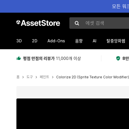
모든 워크
에셋 검색
3D
2D
Add-Ons
AI
음향
탈중앙화웹
평점 만점의 리뷰가
11,000개 이상
8만
홈
도구
페인트
Colorize 2D (Sprite Texture Color Modifier)
현재 슬라이드: 1 / 57