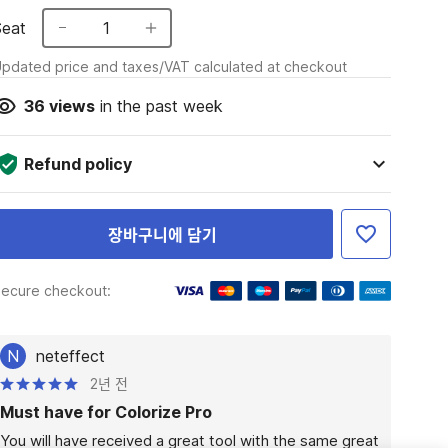
Seat
1
pdated price and taxes/VAT calculated at checkout
36
views
in the past week
Refund policy
장바구니에 담기
ecure checkout:
N
neteffect
2년 전
Must have for Colorize Pro
You will have received a great tool with the same great 