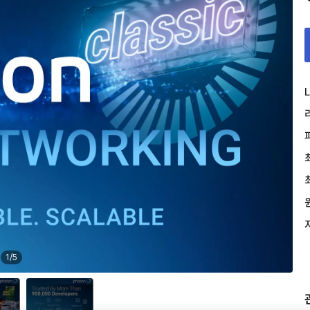
L
1
/
5