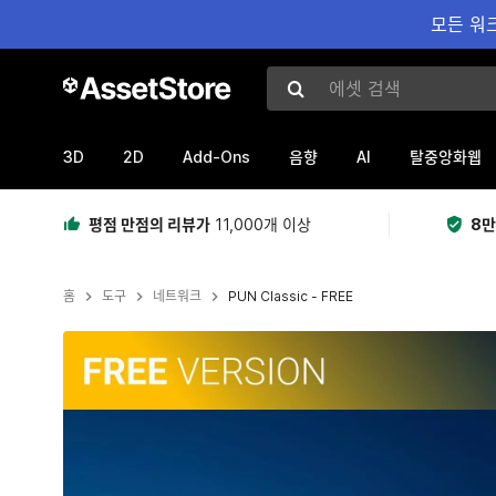
모든 워크
에셋 검색
3D
2D
Add-Ons
AI
음향
탈중앙화웹
평점 만점의 리뷰가
11,000개 이상
8만
홈
도구
네트워크
PUN Classic - FREE
현재 슬라이드: 1 / 5