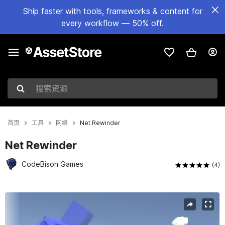
Ship faster with tools, frameworks & content for
every workflow — 50% off.
搜索资源
首页
工具
网络
Net Rewinder
Net Rewinder
CodeBison Games
(4)
当前幻灯片：1 / 5