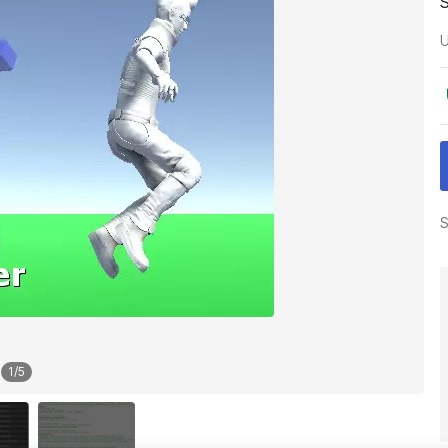
U
S
1
/
5