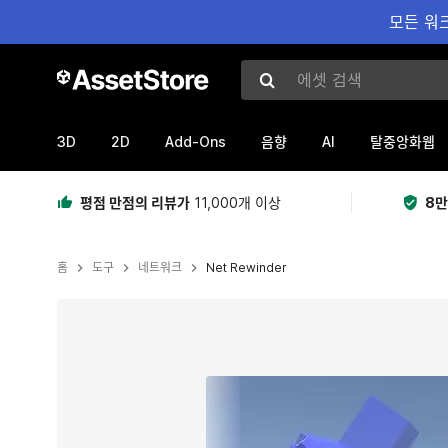
모든 워크
에셋 검색
3D
2D
Add-Ons
AI
음향
탈중앙화웹
평점 만점의 리뷰가
11,000개 이상
8만
홈
도구
네트워크
Net Rewinder
현재 슬라이드: 1 / 5