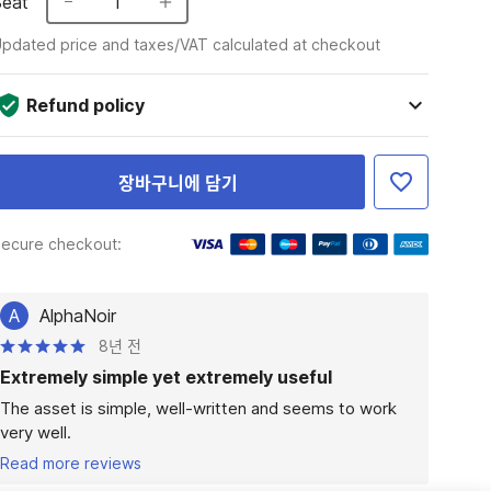
Seat
1
pdated price and taxes/VAT calculated at checkout
Refund policy
장바구니에 담기
ecure checkout:
A
AlphaNoir
8년 전
Extremely simple yet extremely useful
The asset is simple, well-written and seems to work 
very well.
Read more reviews