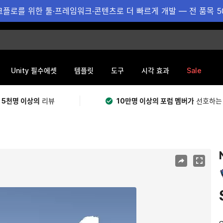
플로를 위한 툴·프레임워크·콘텐츠로 더 빠르게 개발 — 전 품목 5
Sale
Unity 필수에셋
템플릿
도구
시각 효과
 5천명 이상의
리뷰
10만명 이상의 포럼 멤버가
선호하는