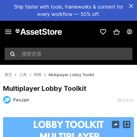
Ship faster with tools, frameworks & content for
every workflow — 50% off.
搜索资源
首页
工具
网络
Multiplayer Lobby Toolkit
Multiplayer Lobby Toolkit
PenJam
(暂无评分)
当前幻灯片：1 / 6