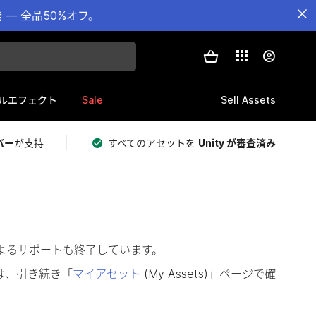
— 全品50%オフ。
Sale
Sell Assets
ルエフェクト
バー
が支持
すべてのアセットを
Unity が審査済み
によるサポートも終了しています。
は、引き続き「
マイアセット
(My Assets)」ページで確