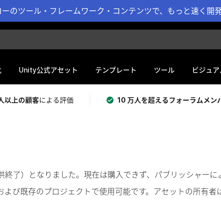
ーのツール・フレームワーク・コンテンツで、もっと速く開発 
化
Unity公式アセット
テンプレート
ツール
ビジュア
 万人以上の顧客
による評価
10 万人を超えるフォーラムメン
奨（提供終了）となりました。現在は購入できず、パブリッシャー
および既存のプロジェクトで使用可能です。アセットの所有者