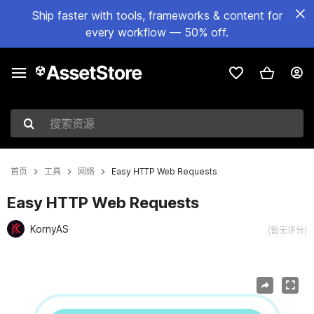
Ship faster with tools, frameworks & content for
every workflow — 50% off.
搜索资源
首页
工具
网络
Easy HTTP Web Requests
Easy HTTP Web Requests
KornyAS
(暂无评分)
当前幻灯片：1 / 7