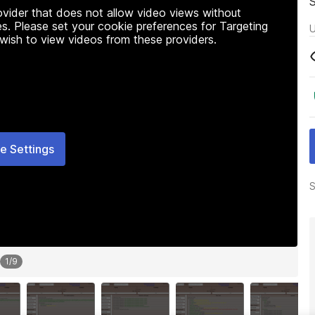
rovider that does not allow video views without
s. Please set your cookie preferences for Targeting
U
 wish to view videos from these providers.
e Settings
S
1
/
9