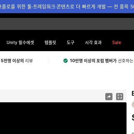
플로를 위한 툴·프레임워크·콘텐츠로 더 빠르게 개발 — 전 품목 5
Sale
Unity 필수에셋
템플릿
도구
시각 효과
 5천명 이상의
리뷰
10만명 이상의 포럼 멤버가
선호하는