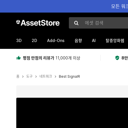
모든 워크
에셋 검색
3D
2D
Add-Ons
AI
음향
탈중앙화웹
평점 만점의 리뷰가
11,000개 이상
8만
홈
도구
네트워크
Best SignalR
현재 슬라이드: 1 / 9