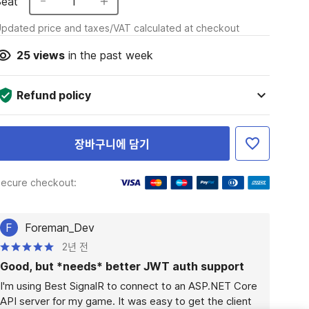
Seat
1
pdated price and taxes/VAT calculated at checkout
25
views
in the past week
Refund policy
장바구니에 담기
ecure checkout:
F
Foreman_Dev
2년 전
Good, but *needs* better JWT auth support
I'm using Best SignalR to connect to an ASP.NET Core 
API server for my game. It was easy to get the client 