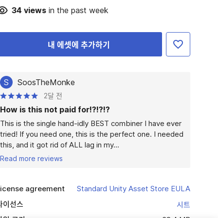
34
views
in the past week
내 에셋에 추가하기
S
SoosTheMonke
2달 전
How is this not paid for!?!?!?
This is the single hand-idly BEST combiner I have ever 
tried! If you need one, this is the perfect one. I needed 
this, and it got rid of ALL lag in my...
Read more reviews
icense agreement
Standard Unity Asset Store EULA
라이선스
시트