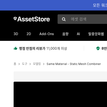
모든 워크
에셋 검색
3D
2D
Add-Ons
AI
음향
탈중앙화웹
평점 만점의 리뷰가
11,000개 이상
8만
홈
도구
모델링
Same Material - Static Mesh Combiner
현재 슬라이드: 1 / 4