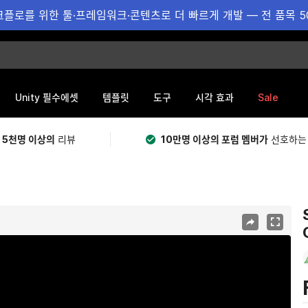
플로를 위한 툴·프레임워크·콘텐츠로 더 빠르게 개발 — 전 품목 5
Sale
Unity 필수에셋
템플릿
도구
시각 효과
 5천명 이상의
리뷰
10만명 이상의 포럼 멤버가
선호하는