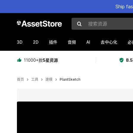
Ship fa
搜索资源
3D
2D
AI
插件
音频
去中心化
必
11000+款
5星资源
8.
首页
工具
建模
PlantSketch
当前幻灯片：1 / 10