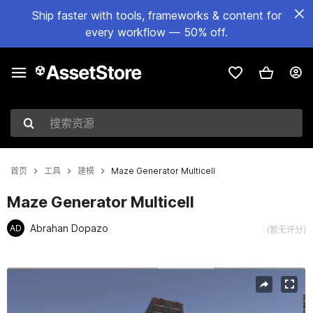
Ship faster with tools, frameworks & content for
every workflow — 50% off.
搜索资源
首页
工具
建模
Maze Generator Multicell
Maze Generator Multicell
Abrahan Dopazo
AD
(暂无评分)
当前幻灯片：1 / 5