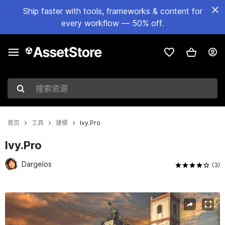
Ship faster with tools, frameworks & content for
every workflow — 50% off.
搜索资源
首页
工具
建模
Ivy.Pro
Ivy.Pro
Dargelos
(3)
当前幻灯片：1 / 16