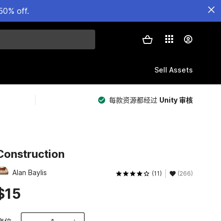
50% off.
Sell Assets
每款资源都经过
Unity 审核
Construction
Alan Baylis
(11)
(266)
$15