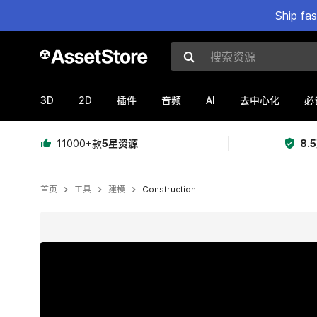
Ship fa
搜索资源
3D
2D
AI
插件
音频
去中心化
必
11000+款
5星资源
8.
首页
工具
建模
Construction
当前幻灯片：1 / 8