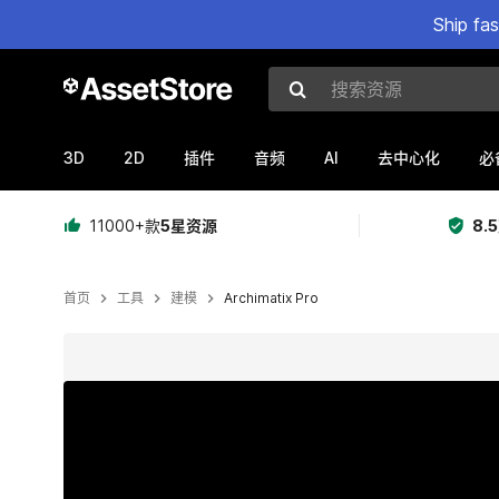
Ship fa
搜索资源
3D
2D
AI
插件
音频
去中心化
必
11000+款
5星资源
8.
首页
工具
建模
Archimatix Pro
当前幻灯片：1 / 119