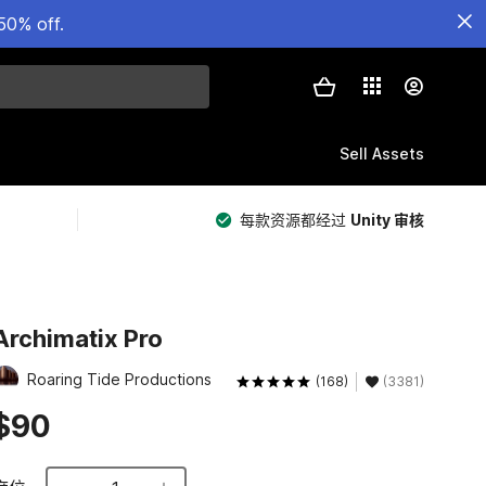
50% off.
Sell Assets
每款资源都经过
Unity 审核
Archimatix Pro
Roaring Tide Productions
(168)
(3381)
$90