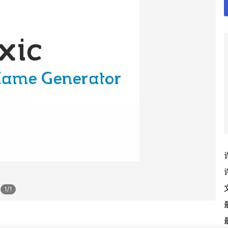
1
/
1