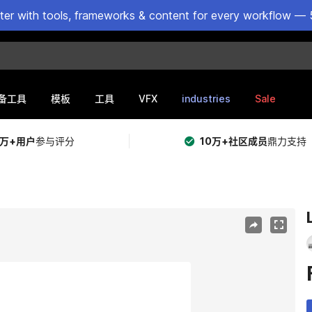
ster with tools, frameworks & content for every workflow — 
VFX
industries
Sale
备工具
模板
工具
5万+用户
参与评分
10万+社区成员
鼎力支持