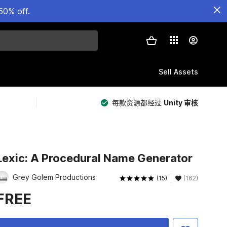
50% off.
Sell Assets
每款资源都经过
Unity 审核
Lexic: A Procedural Name Generator
Grey Golem Productions
(15)
(162)
FREE