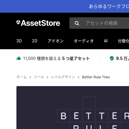
あらゆるワークフロ
アセットの検索
3D
2D
AI
アドオン
オーディオ
分散
11,000 種類を超える
5 つ星アセット
8.5
ホーム
ツール
レベルデザイン
Better Rule Tiles
現在のスライド：1 / 8