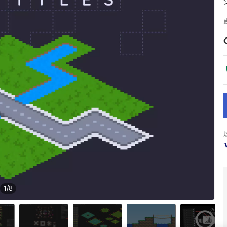
1
/
8