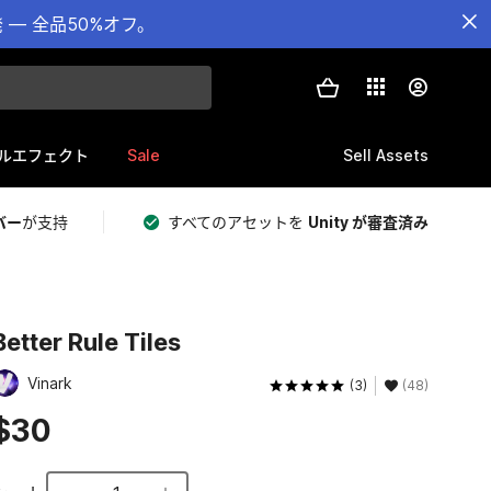
— 全品50%オフ。
Sale
Sell Assets
ルエフェクト
バー
が支持
すべてのアセットを
Unity が審査済み
Better Rule Tiles
Vinark
(3)
(48)
$30