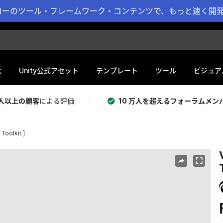
ーのツール・フレームワーク・コンテンツで、もっと速く開発 
化
Unity公式アセット
テンプレート
ツール
ビジュア
 万人以上の顧客
による評価
10 万人を超えるフォーラムメン
 Toolkit ]