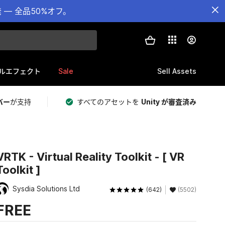
— 全品50%オフ。
Sale
Sell Assets
ルエフェクト
バー
が支持
すべてのアセットを
Unity が審査済み
VRTK - Virtual Reality Toolkit - [ VR
Toolkit ]
Sysdia Solutions Ltd
(642)
(5502)
FREE