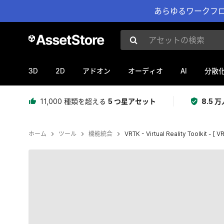
あらゆるワークフロ
アセットの検索
3D
2D
AI
アドオン
オーディオ
分散
11,000 種類を超える
5 つ星アセット
8.5
ホーム
ツール
機能統合
VRTK - Virtual Reality Toolkit - [ VR
現在のスライド：1 / 38