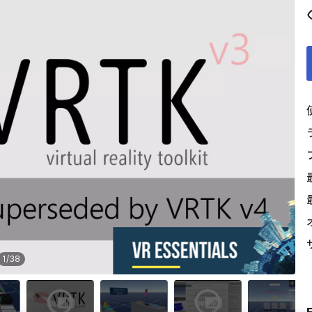
1
/
38