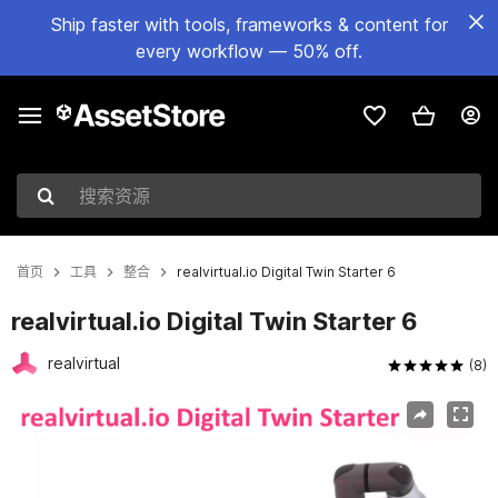
Ship faster with tools, frameworks & content for
every workflow — 50% off.
搜索资源
首页
工具
整合
realvirtual.io Digital Twin Starter 6
realvirtual.io Digital Twin Starter 6
realvirtual
(8)
当前幻灯片：1 / 7