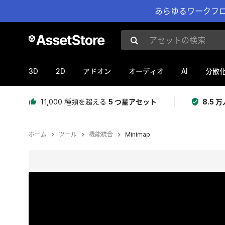
あらゆるワークフロ
アセットの検索
3D
2D
AI
アドオン
オーディオ
分散
11,000 種類を超える
5 つ星アセット
8.5
ホーム
ツール
機能統合
Minimap
現在のスライド：1 / 3