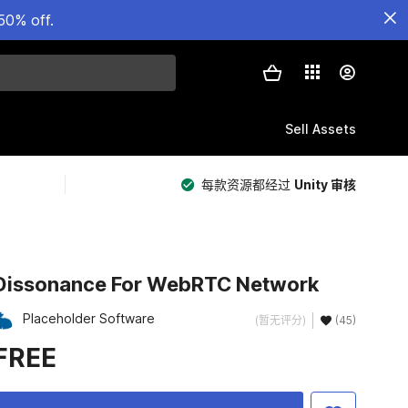
50% off.
Sell Assets
每款资源都经过
Unity 审核
Dissonance For WebRTC Network
Placeholder Software
(暂无评分)
(45)
FREE