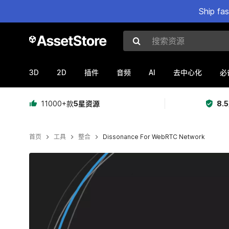
Ship fa
搜索资源
3D
2D
AI
插件
音频
去中心化
必
11000+款
5星资源
8.
首页
工具
整合
Dissonance For WebRTC Network
当前幻灯片：1 / 6