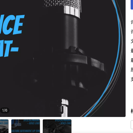
1
/
6