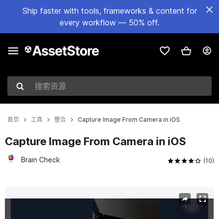
Ship faster with tools, frameworks & content for
every workflow — 50% off.
搜索资源
首页
工具
整合
Capture Image From Camera in iOS
Capture Image From Camera in iOS
Brain Check
(10)
当前幻灯片：1 / 3