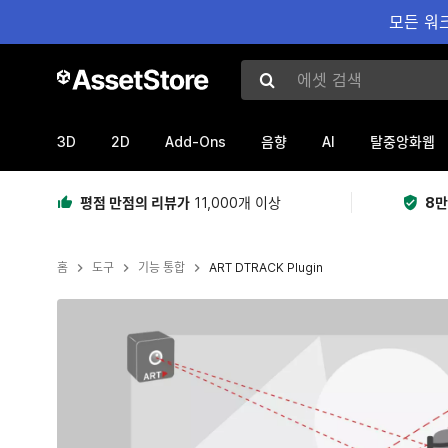
모든 워크
에셋 검색
3D
2D
Add-Ons
AI
음향
탈중앙화웹
평점 만점의 리뷰가
11,000개 이상
8만
홈
도구
기능 통합
ART DTRACK Plugin
현재 슬라이드: 1 / 4