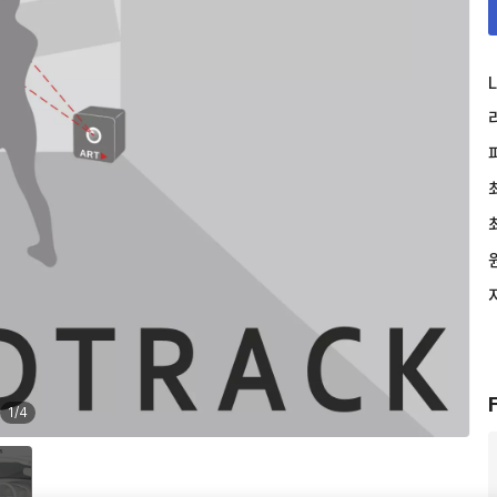
L
1
/
4