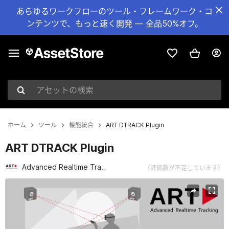
あらゆるワークフローのツール・フレームワーク・コ
ンテンツで、もっと速く開発 — 全品50%オフ。
アセットの検索
ホーム
ツール
機能統合
ART DTRACK Plugin
ART DTRACK Plugin
Advanced Realtime Tracking GmbH & Co. KG
（評価数が不足しています）
現在のスライド：1 / 4