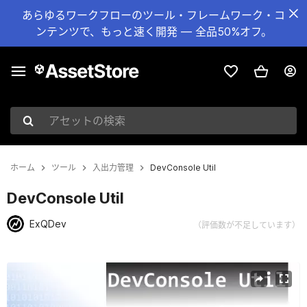
あらゆるワークフローのツール・フレームワーク・コ
ンテンツで、もっと速く開発 — 全品50%オフ。
アセットの検索
ホーム
ツール
入出力管理
DevConsole Util
DevConsole Util
ExQDev
（評価数が不足しています）
現在のスライド：1 / 12