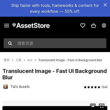
Ship faster with tools, frameworks & content for
every workflow — 50% off.
搜索资源
首页
工具
GUI
Translucent Image - Fast UI Background Blur
Translucent Image - Fast UI Background
Blur
Tai's Assets
(94)
当前幻灯片：1 / 15