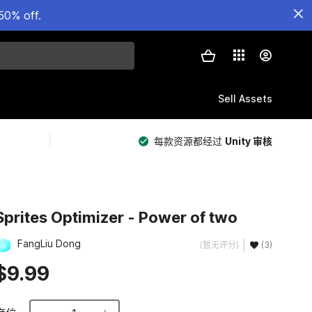
50% off.
Sell Assets
每款资源都经过
Unity 审核
Sprites Optimizer - Power of two
FangLiu Dong
(暂无评分)
(3)
$9.99