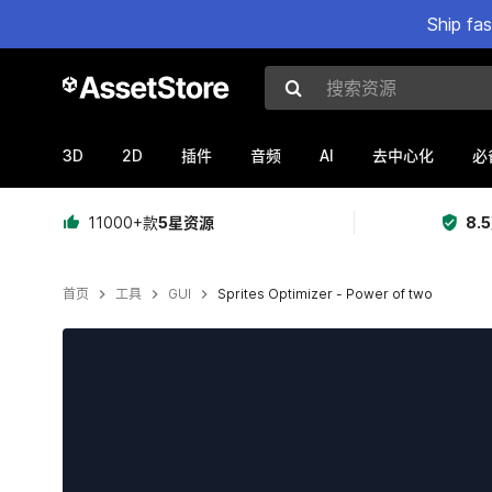
Ship fa
搜索资源
3D
2D
AI
插件
音频
去中心化
必
11000+款
5星资源
8.
首页
工具
GUI
Sprites Optimizer - Power of two
当前幻灯片：1 / 5