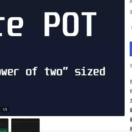
1
/
5