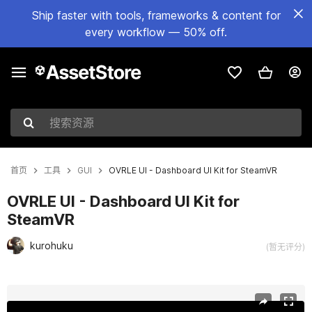
Ship faster with tools, frameworks & content for
every workflow — 50% off.
搜索资源
首页
工具
GUI
OVRLE UI - Dashboard UI Kit for SteamVR
OVRLE UI - Dashboard UI Kit for
SteamVR
kurohuku
(暂无评分)
当前幻灯片：1 / 11