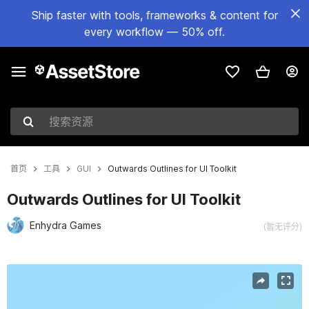
Ship faster with tools, frameworks & content for
every workflow — 50% off.
搜索资源
首页
工具
GUI
Outwards Outlines for UI Toolkit
Outwards Outlines for UI Toolkit
Enhydra Games
(暂无评分)
当前幻灯片：1 / 2