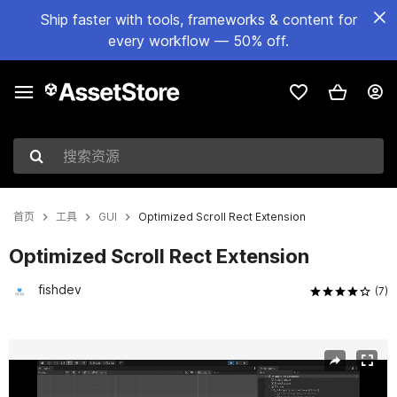
Ship faster with tools, frameworks & content for
every workflow — 50% off.
搜索资源
首页
工具
GUI
Optimized Scroll Rect Extension
Optimized Scroll Rect Extension
fishdev
(7)
当前幻灯片：1 / 5