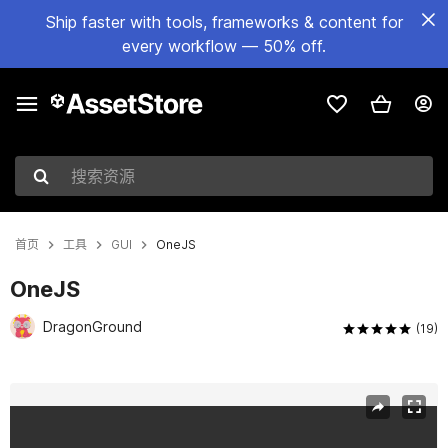
Ship faster with tools, frameworks & content for
every workflow — 50% off.
搜索资源
首页
工具
GUI
OneJS
OneJS
DragonGround
(19)
当前幻灯片：1 / 8