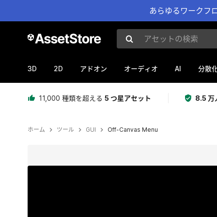
あらゆるワークフロ
アセットの検索
3D
2D
AI
アドオン
オーディオ
分散
11,000 種類を超える
5 つ星アセット
8.5
ホーム
ツール
GUI
Off-Canvas Menu
現在のスライド：1 / 4