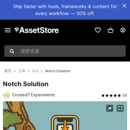
Ship faster with tools, frameworks & content for
every workflow — 50% off.
搜索资源
首页
工具
GUI
Notch Solution
Notch Solution
Exceed7 Experiments
(9)
当前幻灯片：1 / 6