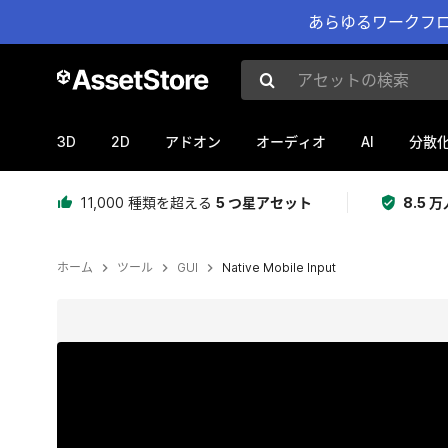
あらゆるワークフロ
アセットの検索
3D
2D
AI
アドオン
オーディオ
分散
11,000 種類を超える
5 つ星アセット
8.5
ホーム
ツール
GUI
Native Mobile Input
現在のスライド：1 / 6