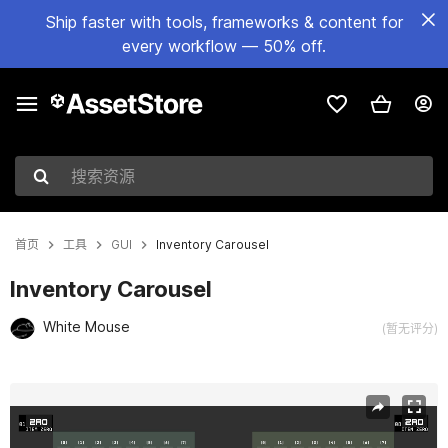
Ship faster with tools, frameworks & content for
every workflow — 50% off.
搜索资源
首页
工具
GUI
Inventory Carousel
Inventory Carousel
White Mouse
(暂无评分)
当前幻灯片：1 / 7