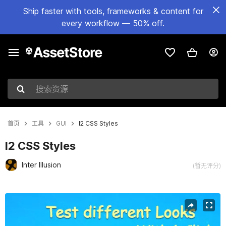
Ship faster with tools, frameworks & content for
every workflow — 50% off.
搜索资源
首页
工具
GUI
I2 CSS Styles
I2 CSS Styles
Inter Illusion
(暂无评分)
当前幻灯片：1 / 6