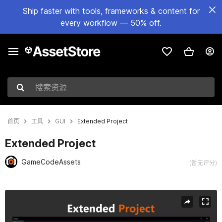
Ship faster with tools, frameworks & content for
every workflow — 50% off.
搜索资源
首页
工具
GUI
Extended Project
Extended Project
GameCodeAssets
(暂无评分)
当前幻灯片：1 / 6