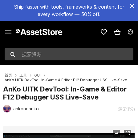
Ship faster with tools, frameworks & content for
every workflow — 50% off.
搜索资源
首页
工具
GUI
AnKo UITK DevTool: In-Game & Editor F12 Debugger USS Live-Save
AnKo UITK DevTool: In-Game & Editor
F12 Debugger USS Live-Save
ankonoanko
(暂无评分)
当前幻灯片：1 / 10