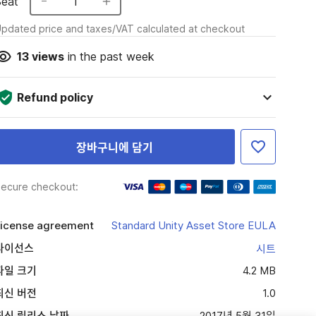
Seat
1
pdated price and taxes/VAT calculated at checkout
13
views
in the past week
Refund policy
장바구니에 담기
ecure checkout:
icense agreement
Standard Unity Asset Store EULA
라이선스
시트
파일 크기
4.2 MB
최신 버전
1.0
최신 릴리스 날짜
2017년 5월 31일