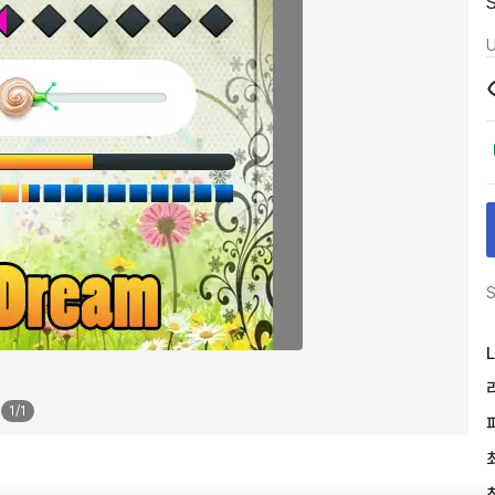
U
S
L
1
/
1