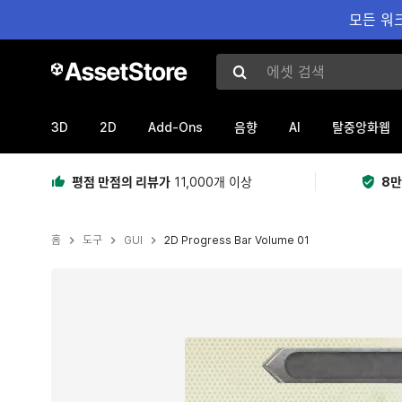
모든 워크
에셋 검색
3D
2D
Add-Ons
AI
음향
탈중앙화웹
평점 만점의 리뷰가
11,000개 이상
8만
홈
도구
GUI
2D Progress Bar Volume 01
현재 슬라이드: 1 / 1